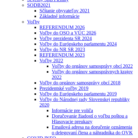
SODB2021
Sčítanie obyvateľov 2021
Základné informácie
Voľby
REFERENDUM 2026
Voľby do OSO a VÚC 2026
Voľby prezidenta SR 2024
Voľby do Európskeho parlamentu 2024
Voľby do NR SR 2023
REFERENDUM 2023
Voľby 2022
Voľby do orgánov samosprávy obcí 2022
Voľby do orgánov samosprávnych krajov
2022
Voľby do orgánov samosprávy obcí 2018
Prezidentské voľby 2019
Voľby do Európskeho parlamentu 2019
Voľby do Národnej rady Slovenskej republiky
2020
Informácie pre voliča
Doručovanie žiadostí o voľbu poštou a
Hlasovacie preukazy
Emailová adresa na doručenie oznámenia
o delegovaní člena a náhradníka do OVK