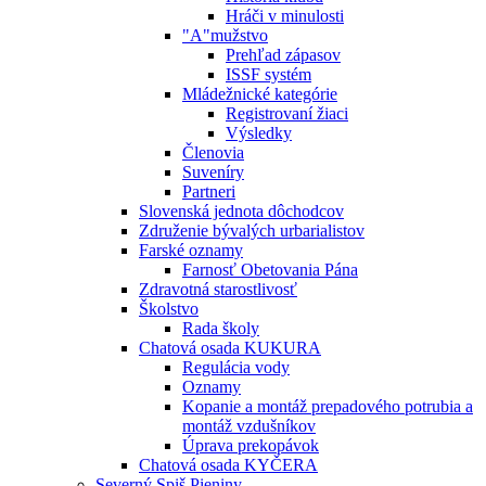
Hráči v minulosti
"A"mužstvo
Prehľad zápasov
ISSF systém
Mládežnické kategórie
Registrovaní žiaci
Výsledky
Členovia
Suveníry
Partneri
Slovenská jednota dôchodcov
Združenie bývalých urbarialistov
Farské oznamy
Farnosť Obetovania Pána
Zdravotná starostlivosť
Školstvo
Rada školy
Chatová osada KUKURA
Regulácia vody
Oznamy
Kopanie a montáž prepadového potrubia a
montáž vzdušníkov
Úprava prekopávok
Chatová osada KYČERA
Severný Spiš Pieniny