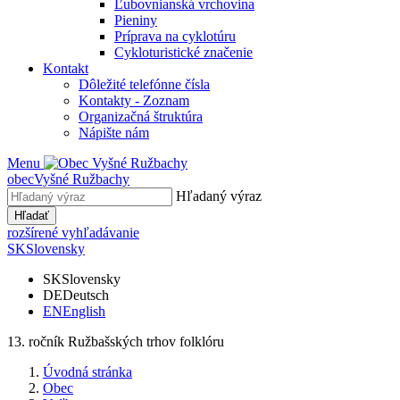
Ľubovnianská vrchovina
Pieniny
Príprava na cyklotúru
Cykloturistické značenie
Kontakt
Dôležité telefónne čísla
Kontakty - Zoznam
Organizačná štruktúra
Nápište nám
Menu
obec
Vyšné Ružbachy
Hľadaný výraz
Hľadať
rozšírené vyhľadávanie
SK
Slovensky
SK
Slovensky
DE
Deutsch
EN
English
13. ročník Ružbašských trhov folklóru
Úvodná stránka
Obec