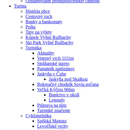
Oznamovanie protispoločenskej činnosti
Turista
História obce
Cestovný ruch
Banky a bankomaty
Pošta
Tipy na výlety
Kúpele Vyšné Ružbachy
Ski Park Vyšné Ružbachy
Turistika
Aktuality
Veterný vrch 1111m
Stráňanské jazero
Pamätník partizánov
Jaskyňa v Čube
Jaskyňa pod Skalkou
Rekreačný chodník Sovia poľana
Veľká Kýčera 966m
Baníctvo v okolí
Legendy
Príprava na túru
Turistiké značenie
Cykloturistika
Spišská Magura
Levočšské vrchy