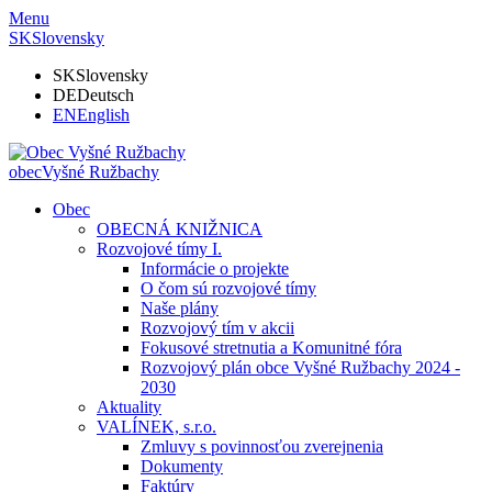
Menu
SK
Slovensky
SK
Slovensky
DE
Deutsch
EN
English
obec
Vyšné Ružbachy
Obec
OBECNÁ KNIŽNICA
Rozvojové tímy I.
Informácie o projekte
O čom sú rozvojové tímy
Naše plány
Rozvojový tím v akcii
Fokusové stretnutia a Komunitné fóra
Rozvojový plán obce Vyšné Ružbachy 2024 -
2030
Aktuality
VALÍNEK, s.r.o.
Zmluvy s povinnosťou zverejnenia
Dokumenty
Faktúry