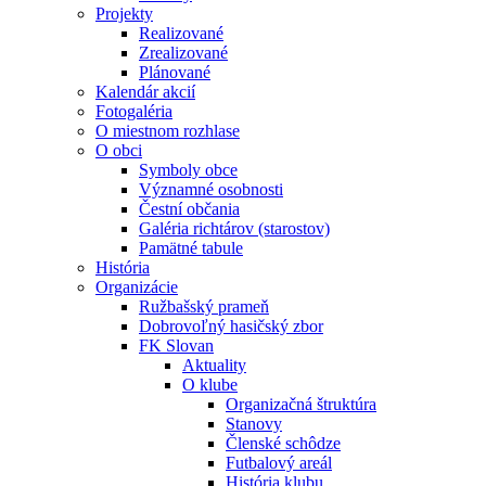
Projekty
Realizované
Zrealizované
Plánované
Kalendár akcií
Fotogaléria
O miestnom rozhlase
O obci
Symboly obce
Významné osobnosti
Čestní občania
Galéria richtárov (starostov)
Pamätné tabule
História
Organizácie
Ružbašský prameň
Dobrovoľný hasičský zbor
FK Slovan
Aktuality
O klube
Organizačná štruktúra
Stanovy
Členské schôdze
Futbalový areál
História klubu