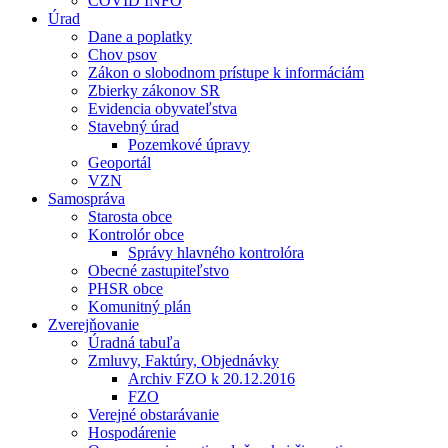
COVID INFO
Úrad
Dane a poplatky
Chov psov
Zákon o slobodnom prístupe k informáciám
Zbierky zákonov SR
Evidencia obyvateľstva
Stavebný úrad
Pozemkové úpravy
Geoportál
VZN
Samospráva
Starosta obce
Kontrolór obce
Správy hlavného kontrolóra
Obecné zastupiteľstvo
PHSR obce
Komunitný plán
Zverejňovanie
Úradná tabuľa
Zmluvy, Faktúry, Objednávky
Archiv FZO k 20.12.2016
FZO
Verejné obstarávanie
Hospodárenie