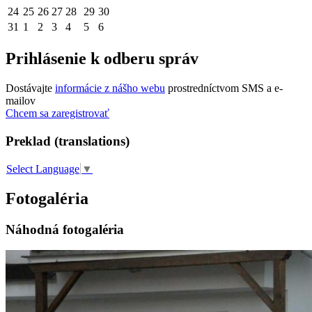
24
25
26
27
28
29
30
31
1
2
3
4
5
6
Prihlásenie k odberu správ
Dostávajte
informácie z nášho webu
prostredníctvom SMS a e-
mailov
Chcem sa zaregistrovať
Preklad (translations)
Select Language
▼
Fotogaléria
Náhodná fotogaléria