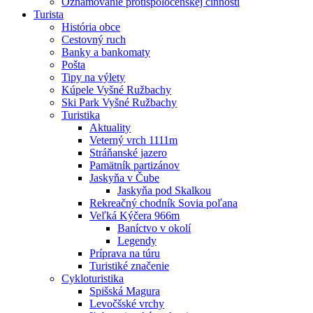
Oznamovanie protispoločenskej činnosti
Turista
História obce
Cestovný ruch
Banky a bankomaty
Pošta
Tipy na výlety
Kúpele Vyšné Ružbachy
Ski Park Vyšné Ružbachy
Turistika
Aktuality
Veterný vrch 1111m
Stráňanské jazero
Pamätník partizánov
Jaskyňa v Čube
Jaskyňa pod Skalkou
Rekreačný chodník Sovia poľana
Veľká Kýčera 966m
Baníctvo v okolí
Legendy
Príprava na túru
Turistiké značenie
Cykloturistika
Spišská Magura
Levočšské vrchy