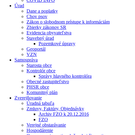
COVID INFO
Úrad
Dane a poplatky
Chov psov
Zákon o slobodnom prístupe k informáciám
Zbierky zákonov SR
Evidencia obyvateľstva
Stavebný úrad
Pozemkové úpravy
Geoportál
VZN
Samospráva
Starosta obce
Kontrolór obce
Správy hlavného kontrolóra
Obecné zastupiteľstvo
PHSR obce
Komunitný plán
Zverejňovanie
Úradná tabuľa
Zmluvy, Faktúry, Objednávky
Archiv FZO k 20.12.2016
FZO
Verejné obstarávanie
Hospodárenie