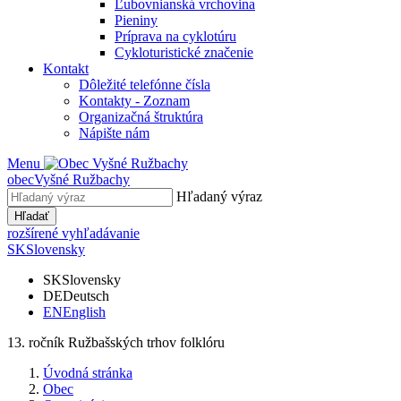
Ľubovnianská vrchovina
Pieniny
Príprava na cyklotúru
Cykloturistické značenie
Kontakt
Dôležité telefónne čísla
Kontakty - Zoznam
Organizačná štruktúra
Nápište nám
Menu
obec
Vyšné Ružbachy
Hľadaný výraz
Hľadať
rozšírené vyhľadávanie
SK
Slovensky
SK
Slovensky
DE
Deutsch
EN
English
13. ročník Ružbašských trhov folklóru
Úvodná stránka
Obec