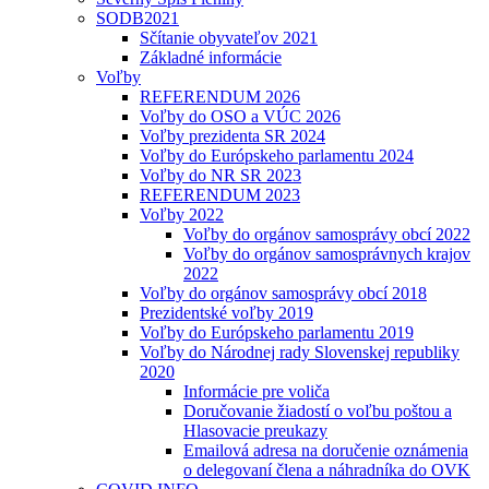
SODB2021
Sčítanie obyvateľov 2021
Základné informácie
Voľby
REFERENDUM 2026
Voľby do OSO a VÚC 2026
Voľby prezidenta SR 2024
Voľby do Európskeho parlamentu 2024
Voľby do NR SR 2023
REFERENDUM 2023
Voľby 2022
Voľby do orgánov samosprávy obcí 2022
Voľby do orgánov samosprávnych krajov
2022
Voľby do orgánov samosprávy obcí 2018
Prezidentské voľby 2019
Voľby do Európskeho parlamentu 2019
Voľby do Národnej rady Slovenskej republiky
2020
Informácie pre voliča
Doručovanie žiadostí o voľbu poštou a
Hlasovacie preukazy
Emailová adresa na doručenie oznámenia
o delegovaní člena a náhradníka do OVK