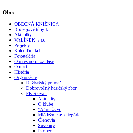
Obec
OBECNÁ KNIŽNICA
Rozvojové tímy I.
Aktuality
VALÍNEK, s.r.o.
Projekty
Kalendár akcií
Fotogaléria
O miestnom rozhlase
O obci
História
Organizácie
Ružbašský prameň
Dobrovoľný hasičský zbor
FK Slovan
Aktuality
O klube
"A"mužstvo
Mládežnické kategórie
Členovia
Suveníry
Partneri