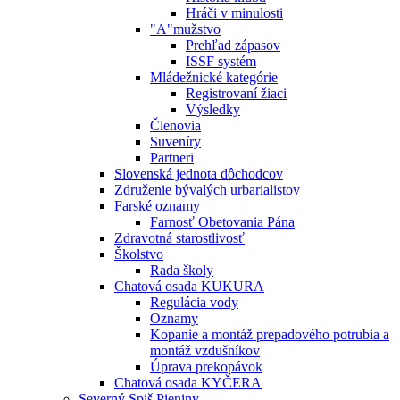
Hráči v minulosti
"A"mužstvo
Prehľad zápasov
ISSF systém
Mládežnické kategórie
Registrovaní žiaci
Výsledky
Členovia
Suveníry
Partneri
Slovenská jednota dôchodcov
Združenie bývalých urbarialistov
Farské oznamy
Farnosť Obetovania Pána
Zdravotná starostlivosť
Školstvo
Rada školy
Chatová osada KUKURA
Regulácia vody
Oznamy
Kopanie a montáž prepadového potrubia a
montáž vzdušníkov
Úprava prekopávok
Chatová osada KYČERA
Severný Spiš Pieniny