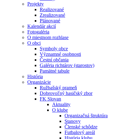
Projekty
Realizované
Zrealizované
Plánované
Kalendár akcií
Fotogaléria
O miestnom rozhlase
O obci
Symboly obce
Významné osobnosti
Čestní občania
Galéria richtárov (starostov)
Pamätné tabule
História
Organizácie
Ružbašský prameň
Dobrovoľný hasičský zbor
FK Slovan
Aktuality
O klube
Organizačná štruktúra
Stanovy
Členské schôdze
Futbalový areál
História klubu