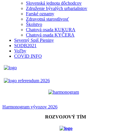
Slovenská jednota dôchodcov
Združenie bývalých urbarialistov
Farské oznamy
Zdravotná starostlivosť
Školstvo
Chatová osada KUKURA
Chatová osada KYČERA
Severný Spiš Pieniny
SODB2021
Voľby
COVID INFO
Harmonogram vývozov 2026
ROZVOJOVÝ TÍM