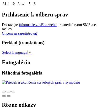
31
1
2
3
4
5
6
Prihlásenie k odberu správ
Dostávajte
informácie z nášho webu
prostredníctvom SMS a e-
mailov
Chcem sa zaregistrovať
Preklad (translations)
Select Language
▼
Fotogaléria
Náhodná fotogaléria
Rôzne odkazy