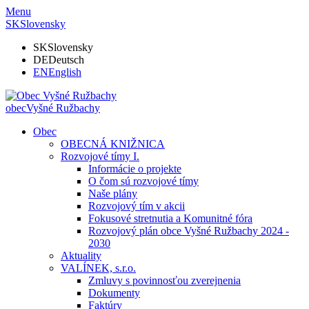
Menu
SK
Slovensky
SK
Slovensky
DE
Deutsch
EN
English
obec
Vyšné Ružbachy
Obec
OBECNÁ KNIŽNICA
Rozvojové tímy I.
Informácie o projekte
O čom sú rozvojové tímy
Naše plány
Rozvojový tím v akcii
Fokusové stretnutia a Komunitné fóra
Rozvojový plán obce Vyšné Ružbachy 2024 -
2030
Aktuality
VALÍNEK, s.r.o.
Zmluvy s povinnosťou zverejnenia
Dokumenty
Faktúry