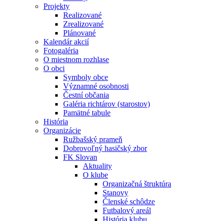
Projekty
Realizované
Zrealizované
Plánované
Kalendár akcií
Fotogaléria
O miestnom rozhlase
O obci
Symboly obce
Významné osobnosti
Čestní občania
Galéria richtárov (starostov)
Pamätné tabule
História
Organizácie
Ružbašský prameň
Dobrovoľný hasičský zbor
FK Slovan
Aktuality
O klube
Organizačná štruktúra
Stanovy
Členské schôdze
Futbalový areál
História klubu