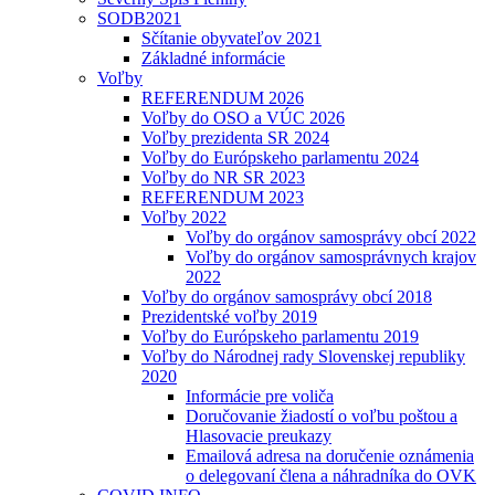
SODB2021
Sčítanie obyvateľov 2021
Základné informácie
Voľby
REFERENDUM 2026
Voľby do OSO a VÚC 2026
Voľby prezidenta SR 2024
Voľby do Európskeho parlamentu 2024
Voľby do NR SR 2023
REFERENDUM 2023
Voľby 2022
Voľby do orgánov samosprávy obcí 2022
Voľby do orgánov samosprávnych krajov
2022
Voľby do orgánov samosprávy obcí 2018
Prezidentské voľby 2019
Voľby do Európskeho parlamentu 2019
Voľby do Národnej rady Slovenskej republiky
2020
Informácie pre voliča
Doručovanie žiadostí o voľbu poštou a
Hlasovacie preukazy
Emailová adresa na doručenie oznámenia
o delegovaní člena a náhradníka do OVK