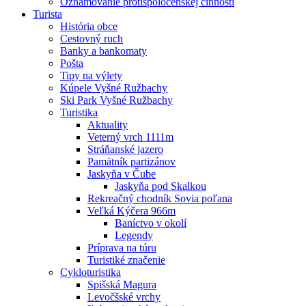
Oznamovanie protispoločenskej činnosti
Turista
História obce
Cestovný ruch
Banky a bankomaty
Pošta
Tipy na výlety
Kúpele Vyšné Ružbachy
Ski Park Vyšné Ružbachy
Turistika
Aktuality
Veterný vrch 1111m
Stráňanské jazero
Pamätník partizánov
Jaskyňa v Čube
Jaskyňa pod Skalkou
Rekreačný chodník Sovia poľana
Veľká Kýčera 966m
Baníctvo v okolí
Legendy
Príprava na túru
Turistiké značenie
Cykloturistika
Spišská Magura
Levočšské vrchy