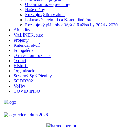
O čom sú rozvojové tímy
Naše plány
Rozvojový tím v akcii
Fokusové stretnutia a Komunitné fóra
Rozvojový plán obce Vyšné Ružbachy 2024 - 2030
Aktuality
VALÍNEK, s.r.o.
Projekty
Kalendár akcií
Fotogaléria
O miestnom rozhlase
O obci
História
Organizácie
Severný Spiš Pieniny
SODB2021
Voľby
COVID INFO