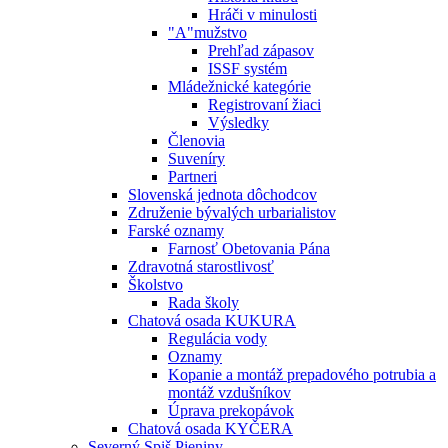
Hráči v minulosti
"A"mužstvo
Prehľad zápasov
ISSF systém
Mládežnické kategórie
Registrovaní žiaci
Výsledky
Členovia
Suveníry
Partneri
Slovenská jednota dôchodcov
Združenie bývalých urbarialistov
Farské oznamy
Farnosť Obetovania Pána
Zdravotná starostlivosť
Školstvo
Rada školy
Chatová osada KUKURA
Regulácia vody
Oznamy
Kopanie a montáž prepadového potrubia a
montáž vzdušníkov
Úprava prekopávok
Chatová osada KYČERA
Severný Spiš Pieniny