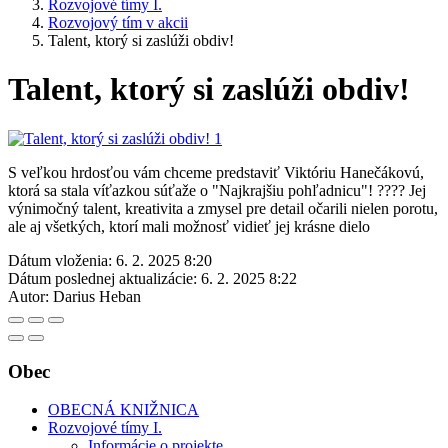
Rozvojové tímy I.
Rozvojový tím v akcii
Talent, ktorý si zaslúži obdiv!
Talent, ktorý si zaslúži obdiv!
S veľkou hrdosťou vám chceme predstaviť Viktóriu Hanečákovú,
ktorá sa stala víťazkou súťaže o "Najkrajšiu pohľadnicu"! ???? Jej
výnimočný talent, kreativita a zmysel pre detail očarili nielen porotu,
ale aj všetkých, ktorí mali možnosť vidieť jej krásne dielo
Dátum vloženia:
6. 2. 2025 8:20
Dátum poslednej aktualizácie:
6. 2. 2025 8:22
Autor:
Darius Heban
Obec
OBECNÁ KNIŽNICA
Rozvojové tímy I.
Informácie o projekte