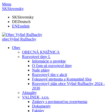
Menu
SK
Slovensky
SK
Slovensky
DE
Deutsch
EN
English
obec
Vyšné Ružbachy
Obec
OBECNÁ KNIŽNICA
Rozvojové tímy I.
Informácie o projekte
O čom sú rozvojové tímy
Naše plány
Rozvojový tím v akcii
Fokusové stretnutia a Komunitné fóra
Rozvojový plán obce Vyšné Ružbachy 2024 -
2030
Aktuality
VALÍNEK, s.r.o.
Zmluvy s povinnosťou zverejnenia
Dokumenty
Faktúry