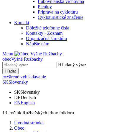
Ľubovnianská vrchovina
Pieniny
Príprava na cyklotúru
Cykloturistické značenie
Kontakt
Dôležité telefónne čísla
Kontakty - Zoznam
Organizačná štruktúra
Nápište nám
Menu
obec
Vyšné Ružbachy
Hľadaný výraz
Hľadať
rozšírené vyhľadávanie
SK
Slovensky
SK
Slovensky
DE
Deutsch
EN
English
13. ročník Ružbašských trhov folklóru
Úvodná stránka
Obec