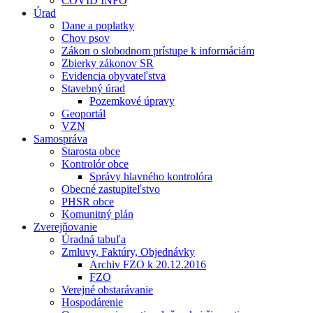
COVID INFO
Úrad
Dane a poplatky
Chov psov
Zákon o slobodnom prístupe k informáciám
Zbierky zákonov SR
Evidencia obyvateľstva
Stavebný úrad
Pozemkové úpravy
Geoportál
VZN
Samospráva
Starosta obce
Kontrolór obce
Správy hlavného kontrolóra
Obecné zastupiteľstvo
PHSR obce
Komunitný plán
Zverejňovanie
Úradná tabuľa
Zmluvy, Faktúry, Objednávky
Archiv FZO k 20.12.2016
FZO
Verejné obstarávanie
Hospodárenie