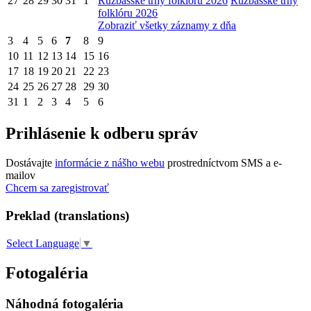
27
28
29
30
31
1
Ružbašské trhy folklóru 2026
Ružbašské trhy
folklóru 2026
Zobraziť všetky záznamy z dňa
3
4
5
6
7
8
9
10
11
12
13
14
15
16
17
18
19
20
21
22
23
24
25
26
27
28
29
30
31
1
2
3
4
5
6
Prihlásenie k odberu správ
Dostávajte
informácie z nášho webu
prostredníctvom SMS a e-
mailov
Chcem sa zaregistrovať
Preklad (translations)
Select Language
▼
Fotogaléria
Náhodná fotogaléria