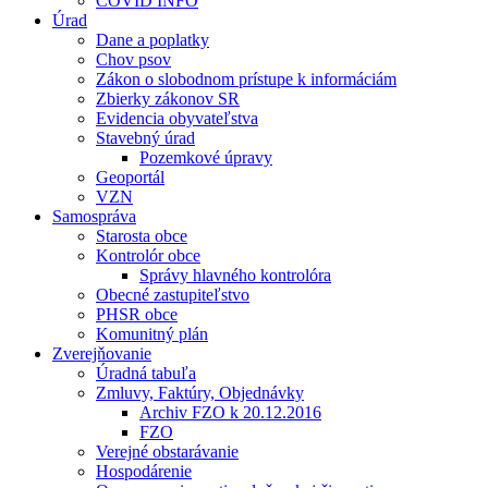
COVID INFO
Úrad
Dane a poplatky
Chov psov
Zákon o slobodnom prístupe k informáciám
Zbierky zákonov SR
Evidencia obyvateľstva
Stavebný úrad
Pozemkové úpravy
Geoportál
VZN
Samospráva
Starosta obce
Kontrolór obce
Správy hlavného kontrolóra
Obecné zastupiteľstvo
PHSR obce
Komunitný plán
Zverejňovanie
Úradná tabuľa
Zmluvy, Faktúry, Objednávky
Archiv FZO k 20.12.2016
FZO
Verejné obstarávanie
Hospodárenie