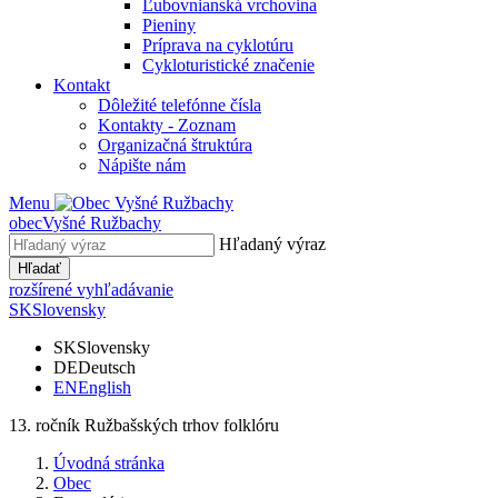
Ľubovnianská vrchovina
Pieniny
Príprava na cyklotúru
Cykloturistické značenie
Kontakt
Dôležité telefónne čísla
Kontakty - Zoznam
Organizačná štruktúra
Nápište nám
Menu
obec
Vyšné Ružbachy
Hľadaný výraz
Hľadať
rozšírené vyhľadávanie
SK
Slovensky
SK
Slovensky
DE
Deutsch
EN
English
13. ročník Ružbašských trhov folklóru
Úvodná stránka
Obec