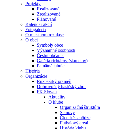
Projekty
Realizované
Zrealizované
Plánované
Kalendár akcií
Fotogaléria
O miestnom rozhlase
O obci
Symboly obce
Významné osobnosti
Čestní občania
Galéria richtárov (starostov)
Pamätné tabule
História
Organizácie
Ružbašský prameň
Dobrovoľný hasičský zbor
FK Slovan
Aktuality
O klube
Organizačná štruktúra
Stanovy
Členské schôdze
Futbalový areál
História klubu