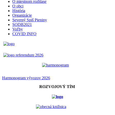
O miestnom rozhlase
O obci
História
Organizácie
Severný Spiš Pieniny
SODB2021
Voľby
COVID INFO
Harmonogram vývozov 2026
ROZVOJOVÝ TÍM