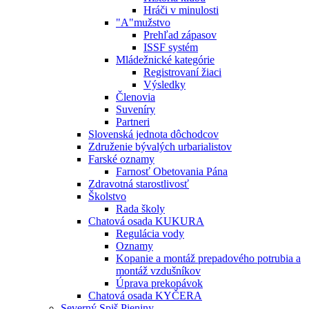
Hráči v minulosti
"A"mužstvo
Prehľad zápasov
ISSF systém
Mládežnické kategórie
Registrovaní žiaci
Výsledky
Členovia
Suveníry
Partneri
Slovenská jednota dôchodcov
Združenie bývalých urbarialistov
Farské oznamy
Farnosť Obetovania Pána
Zdravotná starostlivosť
Školstvo
Rada školy
Chatová osada KUKURA
Regulácia vody
Oznamy
Kopanie a montáž prepadového potrubia a
montáž vzdušníkov
Úprava prekopávok
Chatová osada KYČERA
Severný Spiš Pieniny