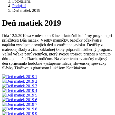
Fotogaléria
Podujatí
Deň matiek 2019
Deň matiek 2019
Dňa 12.5.2019 sa v miestnom Kine uskutočnil kultúrny program pri
príležitosti Dňa matiek. Všetky mamičky, babičky očakávali s
napätím vystúpenie svojich detí a vnúčat na javisku. Detičky z
materskej školy a žiaci základnej školy pripravili nádherný program.
Veľká vďaka patrí všetkých, ktorý svojou troškou prispeli k tomuto
dňu - pani učiteľkách, rodičom. Na záver tento sviatočný májový
deň spríjemnilo hudobné vystúpenie mladej slovenskej speváčky
Slávky Tkáčovej s gitaristom Lukášom Konštiakom.