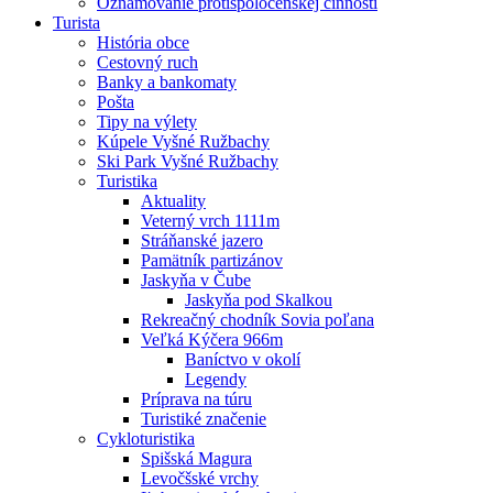
Oznamovanie protispoločenskej činnosti
Turista
História obce
Cestovný ruch
Banky a bankomaty
Pošta
Tipy na výlety
Kúpele Vyšné Ružbachy
Ski Park Vyšné Ružbachy
Turistika
Aktuality
Veterný vrch 1111m
Stráňanské jazero
Pamätník partizánov
Jaskyňa v Čube
Jaskyňa pod Skalkou
Rekreačný chodník Sovia poľana
Veľká Kýčera 966m
Baníctvo v okolí
Legendy
Príprava na túru
Turistiké značenie
Cykloturistika
Spišská Magura
Levočšské vrchy