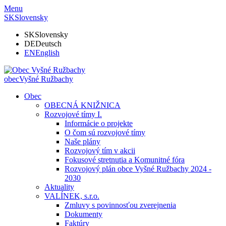
Menu
SK
Slovensky
SK
Slovensky
DE
Deutsch
EN
English
obec
Vyšné Ružbachy
Obec
OBECNÁ KNIŽNICA
Rozvojové tímy I.
Informácie o projekte
O čom sú rozvojové tímy
Naše plány
Rozvojový tím v akcii
Fokusové stretnutia a Komunitné fóra
Rozvojový plán obce Vyšné Ružbachy 2024 -
2030
Aktuality
VALÍNEK, s.r.o.
Zmluvy s povinnosťou zverejnenia
Dokumenty
Faktúry