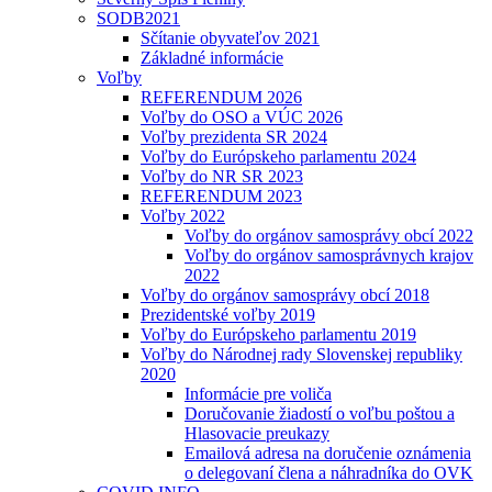
SODB2021
Sčítanie obyvateľov 2021
Základné informácie
Voľby
REFERENDUM 2026
Voľby do OSO a VÚC 2026
Voľby prezidenta SR 2024
Voľby do Európskeho parlamentu 2024
Voľby do NR SR 2023
REFERENDUM 2023
Voľby 2022
Voľby do orgánov samosprávy obcí 2022
Voľby do orgánov samosprávnych krajov
2022
Voľby do orgánov samosprávy obcí 2018
Prezidentské voľby 2019
Voľby do Európskeho parlamentu 2019
Voľby do Národnej rady Slovenskej republiky
2020
Informácie pre voliča
Doručovanie žiadostí o voľbu poštou a
Hlasovacie preukazy
Emailová adresa na doručenie oznámenia
o delegovaní člena a náhradníka do OVK