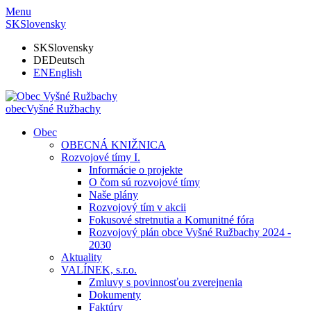
Menu
SK
Slovensky
SK
Slovensky
DE
Deutsch
EN
English
obec
Vyšné Ružbachy
Obec
OBECNÁ KNIŽNICA
Rozvojové tímy I.
Informácie o projekte
O čom sú rozvojové tímy
Naše plány
Rozvojový tím v akcii
Fokusové stretnutia a Komunitné fóra
Rozvojový plán obce Vyšné Ružbachy 2024 -
2030
Aktuality
VALÍNEK, s.r.o.
Zmluvy s povinnosťou zverejnenia
Dokumenty
Faktúry