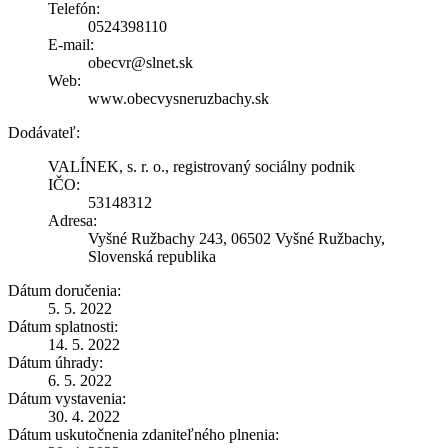
Telefón:
0524398110
E-mail:
obecvr@slnet.sk
Web:
www.obecvysneruzbachy.sk
Dodávateľ:
VALÍNEK, s. r. o., registrovaný sociálny podnik
IČO:
53148312
Adresa:
Vyšné Ružbachy 243, 06502 Vyšné Ružbachy,
Slovenská republika
Dátum doručenia:
5. 5. 2022
Dátum splatnosti:
14. 5. 2022
Dátum úhrady:
6. 5. 2022
Dátum vystavenia:
30. 4. 2022
Dátum uskutočnenia zdaniteľného plnenia: