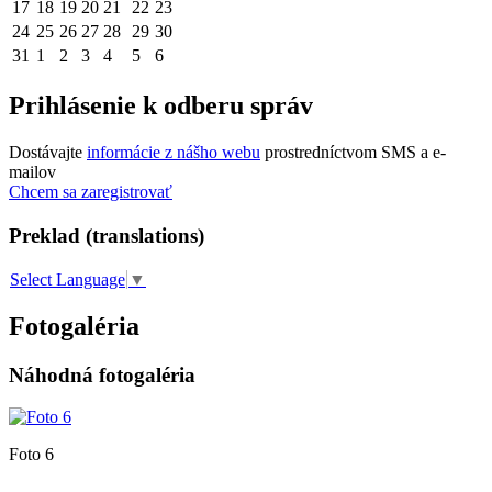
17
18
19
20
21
22
23
24
25
26
27
28
29
30
31
1
2
3
4
5
6
Prihlásenie k odberu správ
Dostávajte
informácie z nášho webu
prostredníctvom SMS a e-
mailov
Chcem sa zaregistrovať
Preklad (translations)
Select Language
▼
Fotogaléria
Náhodná fotogaléria
Foto 6