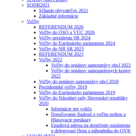
SODB2021
Sčítanie obyvateľov 2021
Základné informácie
Voľby
REFERENDUM 2026
Voľby do OSO a VÚC 2026
Voľby prezidenta SR 2024
Voľby do Európskeho parlamentu 2024
Voľby do NR SR 2023
REFERENDUM 2023
Voľby 2022
Voľby do orgánov samosprávy obcí 2022
Voľby do orgánov samosprávnych krajov
2022
Voľby do orgánov samosprávy obcí 2018
Prezidentské voľby 2019
Voľby do Európskeho parlamentu 2019
Voľby do Národnej rady Slovenskej republiky
2020
Informácie pre voliča
Doručovanie žiadostí o voľbu poštou a
Hlasovacie preukazy
Emailová adresa na doručenie oznámenia
o delegovaní člena a náhradníka do OVK