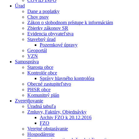
COVID INFO
Úrad
Dane a poplatky
Chov psov
Zákon o slobodnom prístupe k informáciám
Zbierky zákonov SR
Evidencia obyvateľstva
Stavebný úrad
Pozemkové úpravy
Geoportál
VZN
Samospráva
Starosta obce
Kontrolór obce
Správy hlavného kontrolóra
Obecné zastupiteľstvo
PHSR obce
Komunitný plán
Zverejňovanie
Úradná tabuľa
Zmluvy, Faktúry, Objednávky
Archiv FZO k 20.12.2016
FZO
Verejné obstarávanie
Hospodárenie