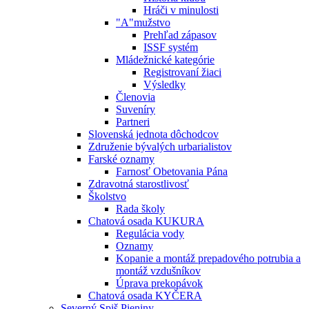
Hráči v minulosti
"A"mužstvo
Prehľad zápasov
ISSF systém
Mládežnické kategórie
Registrovaní žiaci
Výsledky
Členovia
Suveníry
Partneri
Slovenská jednota dôchodcov
Združenie bývalých urbarialistov
Farské oznamy
Farnosť Obetovania Pána
Zdravotná starostlivosť
Školstvo
Rada školy
Chatová osada KUKURA
Regulácia vody
Oznamy
Kopanie a montáž prepadového potrubia a
montáž vzdušníkov
Úprava prekopávok
Chatová osada KYČERA
Severný Spiš Pieniny