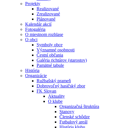
Projekty
Realizované
Zrealizované
Plánované
Kalendár akcií
Fotogaléria
O miestnom rozhlase
O obci
Symboly obce
Významné osobnosti
Čestní občania
Galéria richtárov (starostov)
Pamätné tabule
História
Organizácie
Ružbašský prameň
Dobrovoľný hasičský zbor
FK Slovan
Aktuality
O klube
Organizačná štruktúra
Stanovy
Členské schôdze
Futbalový areál
História klubu