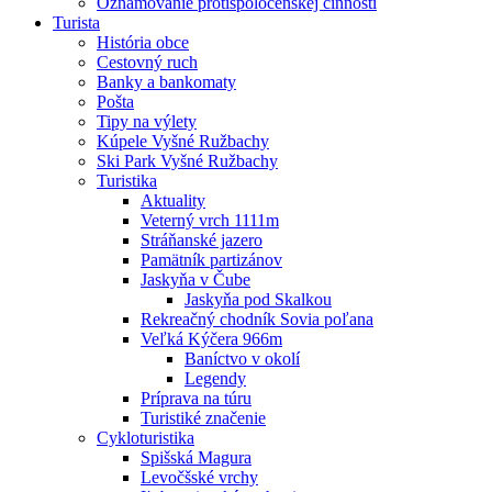
Oznamovanie protispoločenskej činnosti
Turista
História obce
Cestovný ruch
Banky a bankomaty
Pošta
Tipy na výlety
Kúpele Vyšné Ružbachy
Ski Park Vyšné Ružbachy
Turistika
Aktuality
Veterný vrch 1111m
Stráňanské jazero
Pamätník partizánov
Jaskyňa v Čube
Jaskyňa pod Skalkou
Rekreačný chodník Sovia poľana
Veľká Kýčera 966m
Baníctvo v okolí
Legendy
Príprava na túru
Turistiké značenie
Cykloturistika
Spišská Magura
Levočšské vrchy