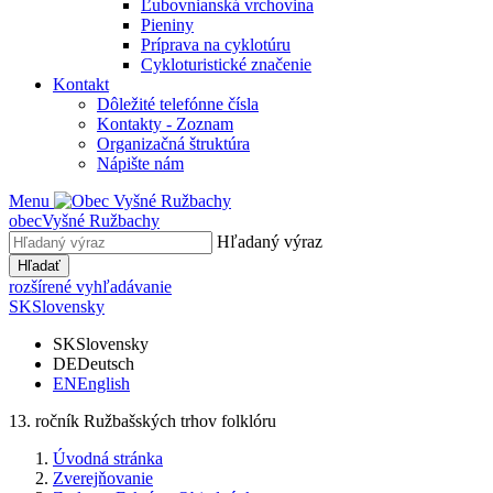
Ľubovnianská vrchovina
Pieniny
Príprava na cyklotúru
Cykloturistické značenie
Kontakt
Dôležité telefónne čísla
Kontakty - Zoznam
Organizačná štruktúra
Nápište nám
Menu
obec
Vyšné Ružbachy
Hľadaný výraz
Hľadať
rozšírené vyhľadávanie
SK
Slovensky
SK
Slovensky
DE
Deutsch
EN
English
13. ročník Ružbašských trhov folklóru
Úvodná stránka
Zverejňovanie