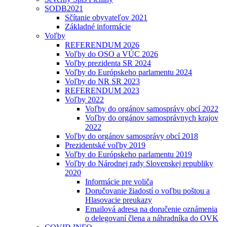
SODB2021
Sčítanie obyvateľov 2021
Základné informácie
Voľby
REFERENDUM 2026
Voľby do OSO a VÚC 2026
Voľby prezidenta SR 2024
Voľby do Európskeho parlamentu 2024
Voľby do NR SR 2023
REFERENDUM 2023
Voľby 2022
Voľby do orgánov samosprávy obcí 2022
Voľby do orgánov samosprávnych krajov
2022
Voľby do orgánov samosprávy obcí 2018
Prezidentské voľby 2019
Voľby do Európskeho parlamentu 2019
Voľby do Národnej rady Slovenskej republiky
2020
Informácie pre voliča
Doručovanie žiadostí o voľbu poštou a
Hlasovacie preukazy
Emailová adresa na doručenie oznámenia
o delegovaní člena a náhradníka do OVK