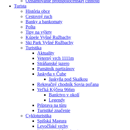
Oznamovanie protispoločenskej činnosti
Turista
História obce
Cestovný ruch
Banky a bankomaty
Pošta
Tipy na výlety
Kúpele Vyšné Ružbachy
Ski Park Vyšné Ružbachy
Turistika
Aktuality
Veterný vrch 1111m
Stráňanské jazero
Pamätník partizánov
Jaskyňa v Čube
Jaskyňa pod Skalkou
Rekreačný chodník Sovia poľana
Veľká Kýčera 966m
Baníctvo v okolí
Legendy
Príprava na túru
Turistiké značenie
Cykloturistika
Spišská Magura
Levočšské vrchy