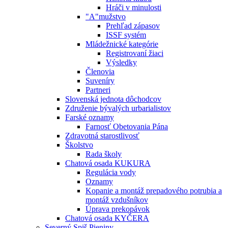
Hráči v minulosti
"A"mužstvo
Prehľad zápasov
ISSF systém
Mládežnické kategórie
Registrovaní žiaci
Výsledky
Členovia
Suveníry
Partneri
Slovenská jednota dôchodcov
Združenie bývalých urbarialistov
Farské oznamy
Farnosť Obetovania Pána
Zdravotná starostlivosť
Školstvo
Rada školy
Chatová osada KUKURA
Regulácia vody
Oznamy
Kopanie a montáž prepadového potrubia a
montáž vzdušníkov
Úprava prekopávok
Chatová osada KYČERA
Severný Spiš Pieniny