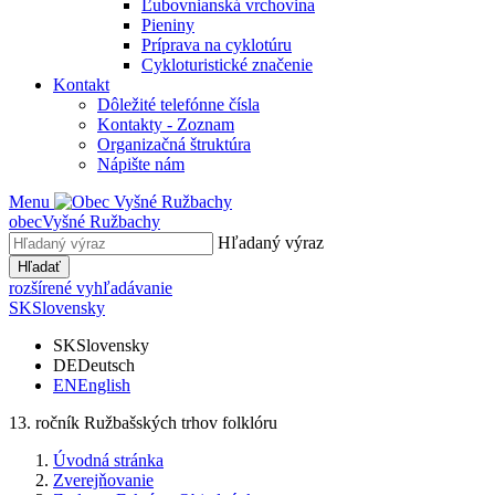
Ľubovnianská vrchovina
Pieniny
Príprava na cyklotúru
Cykloturistické značenie
Kontakt
Dôležité telefónne čísla
Kontakty - Zoznam
Organizačná štruktúra
Nápište nám
Menu
obec
Vyšné Ružbachy
Hľadaný výraz
Hľadať
rozšírené vyhľadávanie
SK
Slovensky
SK
Slovensky
DE
Deutsch
EN
English
13. ročník Ružbašských trhov folklóru
Úvodná stránka
Zverejňovanie