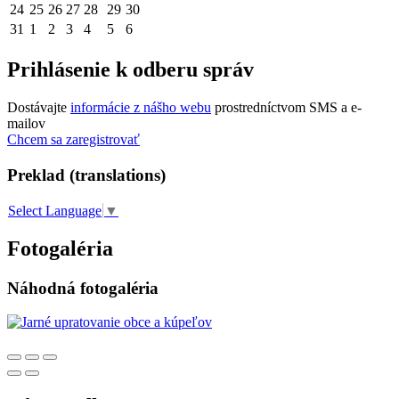
24
25
26
27
28
29
30
31
1
2
3
4
5
6
Prihlásenie k odberu správ
Dostávajte
informácie z nášho webu
prostredníctvom SMS a e-
mailov
Chcem sa zaregistrovať
Preklad (translations)
Select Language
▼
Fotogaléria
Náhodná fotogaléria