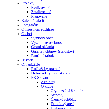
Projekty
Realizované
Zrealizované
Plánované
Kalendár akcií
Fotogaléria
O miestnom rozhlase
O obci
Symboly obce
Významné osobnosti
Čestní občania
Galéria richtárov (starostov)
Pamätné tabule
História
Organizácie
Ružbašský prameň
Dobrovoľný hasičský zbor
FK Slovan
Aktuality
O klube
Organizačná štruktúra
Stanovy
Členské schôdze
Futbalový areál
História klubu