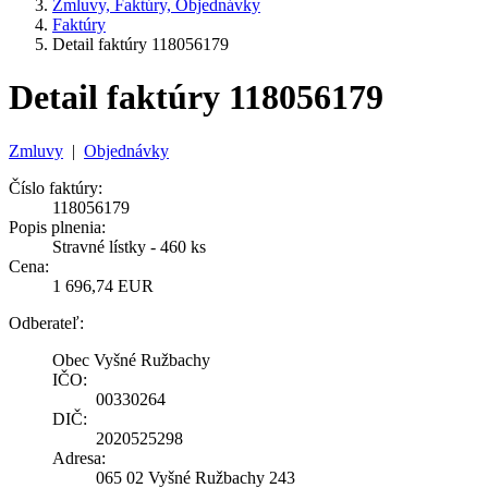
Zmluvy, Faktúry, Objednávky
Faktúry
Detail faktúry 118056179
Detail faktúry 118056179
Zmluvy
|
Objednávky
Číslo faktúry:
118056179
Popis plnenia:
Stravné lístky - 460 ks
Cena:
1 696,74 EUR
Odberateľ:
Obec Vyšné Ružbachy
IČO:
00330264
DIČ:
2020525298
Adresa:
065 02 Vyšné Ružbachy 243