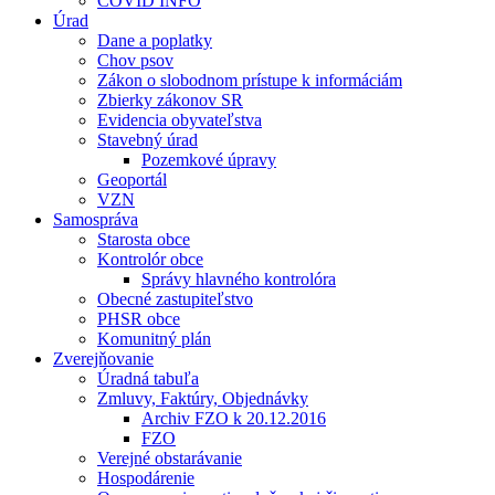
COVID INFO
Úrad
Dane a poplatky
Chov psov
Zákon o slobodnom prístupe k informáciám
Zbierky zákonov SR
Evidencia obyvateľstva
Stavebný úrad
Pozemkové úpravy
Geoportál
VZN
Samospráva
Starosta obce
Kontrolór obce
Správy hlavného kontrolóra
Obecné zastupiteľstvo
PHSR obce
Komunitný plán
Zverejňovanie
Úradná tabuľa
Zmluvy, Faktúry, Objednávky
Archiv FZO k 20.12.2016
FZO
Verejné obstarávanie
Hospodárenie