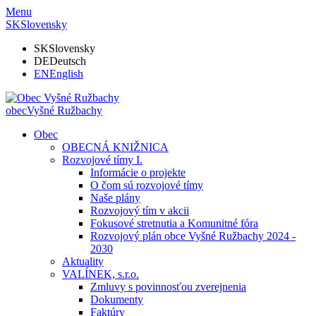
Menu
SK
Slovensky
SK
Slovensky
DE
Deutsch
EN
English
obec
Vyšné Ružbachy
Obec
OBECNÁ KNIŽNICA
Rozvojové tímy I.
Informácie o projekte
O čom sú rozvojové tímy
Naše plány
Rozvojový tím v akcii
Fokusové stretnutia a Komunitné fóra
Rozvojový plán obce Vyšné Ružbachy 2024 -
2030
Aktuality
VALÍNEK, s.r.o.
Zmluvy s povinnosťou zverejnenia
Dokumenty
Faktúry