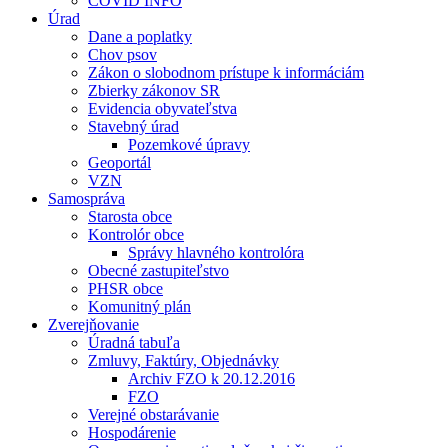
COVID INFO
Úrad
Dane a poplatky
Chov psov
Zákon o slobodnom prístupe k informáciám
Zbierky zákonov SR
Evidencia obyvateľstva
Stavebný úrad
Pozemkové úpravy
Geoportál
VZN
Samospráva
Starosta obce
Kontrolór obce
Správy hlavného kontrolóra
Obecné zastupiteľstvo
PHSR obce
Komunitný plán
Zverejňovanie
Úradná tabuľa
Zmluvy, Faktúry, Objednávky
Archiv FZO k 20.12.2016
FZO
Verejné obstarávanie
Hospodárenie