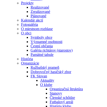
Projekty
Realizované
Zrealizované
Plánované
Kalendár akcií
Fotogaléria
O miestnom rozhlase
O obci
Symboly obce
Významné osobnosti
Čestní občania
Galéria richtárov (starostov)
Pamätné tabule
História
Organizácie
Ružbašský prameň
Dobrovoľný hasičský zbor
FK Slovan
Aktuality
O klube
Organizačná štruktúra
Stanovy
Členské schôdze
Futbalový areál
História klubu