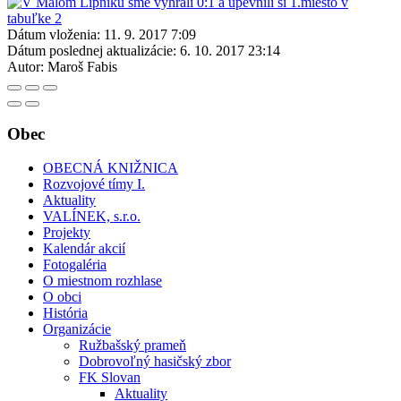
Dátum vloženia:
11. 9. 2017 7:09
Dátum poslednej aktualizácie:
6. 10. 2017 23:14
Autor:
Maroš Fabis
Obec
OBECNÁ KNIŽNICA
Rozvojové tímy I.
Aktuality
VALÍNEK, s.r.o.
Projekty
Kalendár akcií
Fotogaléria
O miestnom rozhlase
O obci
História
Organizácie
Ružbašský prameň
Dobrovoľný hasičský zbor
FK Slovan
Aktuality