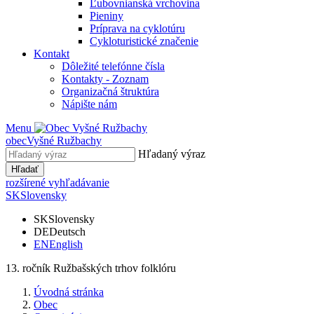
Ľubovnianská vrchovina
Pieniny
Príprava na cyklotúru
Cykloturistické značenie
Kontakt
Dôležité telefónne čísla
Kontakty - Zoznam
Organizačná štruktúra
Nápište nám
Menu
obec
Vyšné Ružbachy
Hľadaný výraz
Hľadať
rozšírené vyhľadávanie
SK
Slovensky
SK
Slovensky
DE
Deutsch
EN
English
13. ročník Ružbašských trhov folklóru
Úvodná stránka
Obec