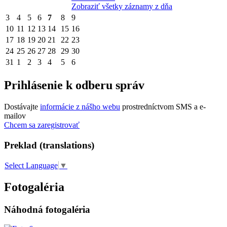
Zobraziť všetky záznamy z dňa
3
4
5
6
7
8
9
10
11
12
13
14
15
16
17
18
19
20
21
22
23
24
25
26
27
28
29
30
31
1
2
3
4
5
6
Prihlásenie k odberu správ
Dostávajte
informácie z nášho webu
prostredníctvom SMS a e-
mailov
Chcem sa zaregistrovať
Preklad (translations)
Select Language
▼
Fotogaléria
Náhodná fotogaléria