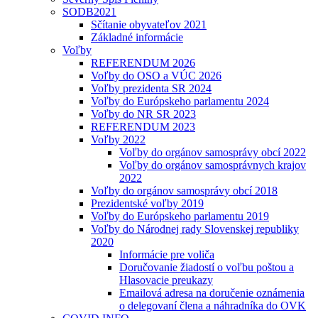
SODB2021
Sčítanie obyvateľov 2021
Základné informácie
Voľby
REFERENDUM 2026
Voľby do OSO a VÚC 2026
Voľby prezidenta SR 2024
Voľby do Európskeho parlamentu 2024
Voľby do NR SR 2023
REFERENDUM 2023
Voľby 2022
Voľby do orgánov samosprávy obcí 2022
Voľby do orgánov samosprávnych krajov
2022
Voľby do orgánov samosprávy obcí 2018
Prezidentské voľby 2019
Voľby do Európskeho parlamentu 2019
Voľby do Národnej rady Slovenskej republiky
2020
Informácie pre voliča
Doručovanie žiadostí o voľbu poštou a
Hlasovacie preukazy
Emailová adresa na doručenie oznámenia
o delegovaní člena a náhradníka do OVK