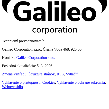
Technický prevádzkovateľ:
Galileo Corporation s.r.o., Čierna Voda 468, 925 06
Kontakt:
Galileo Corporation s.r.o.
Posledná aktualizácia: 5. 8. 2026
Zmena vzhľadu
,
Štruktúra stránok
,
RSS
,
Vytlačiť
Vyhlásenie o prístupnosti
,
Cookies
,
Vyhlásenie o ochrane súkromia
,
Webové sídlo