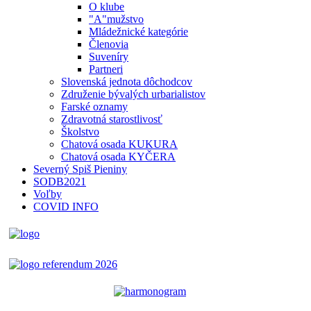
O klube
"A"mužstvo
Mládežnické kategórie
Členovia
Suveníry
Partneri
Slovenská jednota dôchodcov
Združenie bývalých urbarialistov
Farské oznamy
Zdravotná starostlivosť
Školstvo
Chatová osada KUKURA
Chatová osada KYČERA
Severný Spiš Pieniny
SODB2021
Voľby
COVID INFO