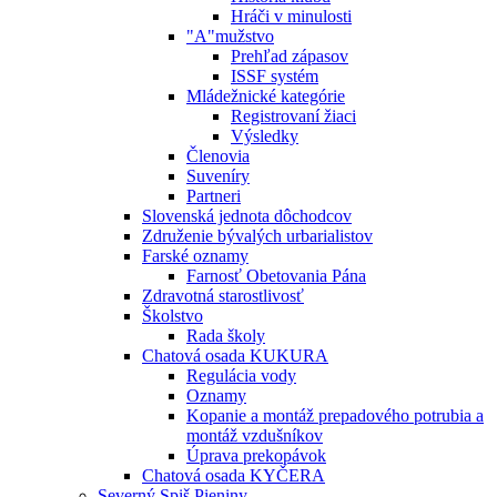
Hráči v minulosti
"A"mužstvo
Prehľad zápasov
ISSF systém
Mládežnické kategórie
Registrovaní žiaci
Výsledky
Členovia
Suveníry
Partneri
Slovenská jednota dôchodcov
Združenie bývalých urbarialistov
Farské oznamy
Farnosť Obetovania Pána
Zdravotná starostlivosť
Školstvo
Rada školy
Chatová osada KUKURA
Regulácia vody
Oznamy
Kopanie a montáž prepadového potrubia a
montáž vzdušníkov
Úprava prekopávok
Chatová osada KYČERA
Severný Spiš Pieniny