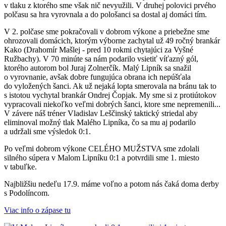
v tlaku z ktorého sme však nič nevyužili. V druhej polovici prvého
polčasu sa hra vyrovnala a do pološanci sa dostal aj domáci tím.
V 2. polčase sme pokračovali v dobrom výkone a priebežne sme
ohrozovali domácich, ktorým výborne zachytal už 49 ročný brankár
Kako (Drahomír Mašlej - pred 10 rokmi chytajúci za Vyšné
Ružbachy). V 70 minúte sa nám podarilo vsietiť víťazný gól,
ktorého autorom bol Juraj Zolnerčík. Malý Lipník sa snažil
o vyrovnanie, avšak dobre fungujúca obrana ich nepúšťala
do vyložených šanci. Ak už nejaká lopta smerovala na bránu tak to
s istotou vychytal brankár Ondrej Čopjak. My sme si z protiútokov
vypracovali niekoľko veľmi dobrých šanci, ktore sme nepremenili...
V závere náš tréner Vladislav Leščinský taktický striedal aby
eliminoval možný tlak Malého Lipníka, čo sa mu aj podarilo
a udržali sme výsledok 0:1.
Po veľmi dobrom výkone CELÉHO MUŽSTVA sme zdolali
silného súpera v Malom Lipníku 0:1 a potvrdili sme 1. miesto
v tabuľke.
Najbližšiu nedeľu 17.9. máme voľno a potom nás čaká doma derby
s Podolíncom.
Viac info o zápase tu