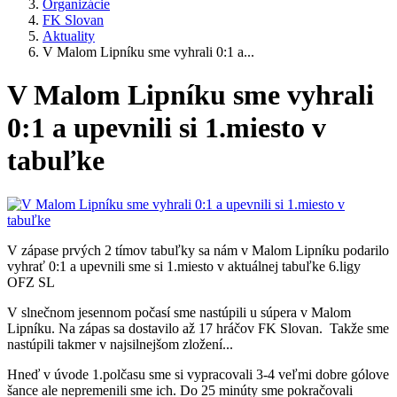
Organizácie
FK Slovan
Aktuality
V Malom Lipníku sme vyhrali 0:1 a...
V Malom Lipníku sme vyhrali
0:1 a upevnili si 1.miesto v
tabuľke
V zápase prvých 2 tímov tabuľky sa nám v Malom Lipníku podarilo
vyhrať 0:1 a upevnili sme si 1.miesto v aktuálnej tabuľke 6.ligy
OFZ SL
V slnečnom jesennom počasí sme nastúpili u súpera v Malom
Lipníku. Na zápas sa dostavilo až 17 hráčov FK Slovan. Takže sme
nastúpili takmer v najsilnejšom zložení...
Hneď v úvode 1.polčasu sme si vypracovali 3-4 veľmi dobre gólove
šance ale nepremenili sme ich. Do 25 minúty sme pokračovali