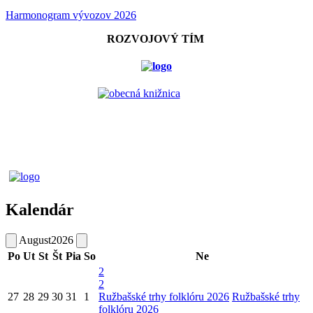
Harmonogram vývozov 2026
ROZVOJOVÝ TÍM
Kalendár
August
2026
Po
Ut
St
Št
Pia
So
Ne
2
2
27
28
29
30
31
1
Ružbašské trhy folklóru 2026
Ružbašské trhy
folklóru 2026